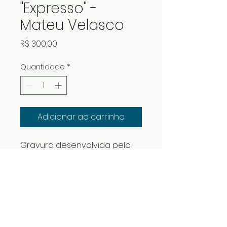
"Expresso" -
Mateu Velasco
Preço
R$ 300,00
Quantidade
*
Adicionar ao carrinho
Gravura desenvolvida pelo 
artista Mateu Velasco no 
estúdio Porta Preta
Expresso, 2022
Serigrafia em 3 cores, 
assinada e numerada